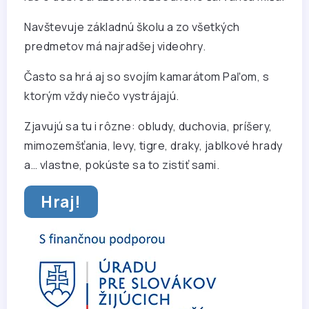
Navštevuje základnú školu a zo všetkých
predmetov má najradšej videohry.
Často sa hrá aj so svojím kamarátom Paľom, s
ktorým vždy niečo vystrájajú.
Zjavujú sa tu i rôzne: obludy, duchovia, príšery,
mimozemšťania, levy, tigre, draky, jablkové hrady
a… vlastne, pokúste sa to zistiť sami.
Hraj!