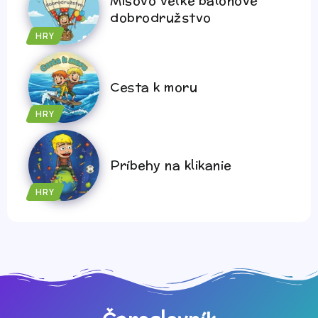
Mišovo veľké balónové
dobrodružstvo
HRY
Cesta k moru
HRY
Príbehy na klikanie
HRY