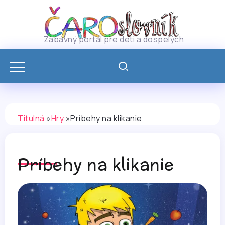
Zábavný portál pre deti a dospelých
Titulná
»
Hry
»
Príbehy na klikanie
Príbehy na klikanie