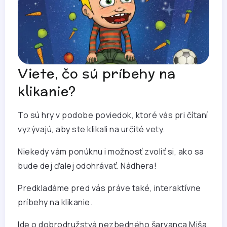
Viete, čo sú príbehy na
klikanie?
To sú hry v podobe poviedok, ktoré vás pri čítaní
vyzývajú, aby ste klikali na určité vety.
Niekedy vám ponúknu i možnosť zvoliť si, ako sa
bude dej ďalej odohrávať. Nádhera!
Predkladáme pred vás práve také, interaktívne
príbehy na klikanie.
Ide o dobrodružstvá nezbedného šarvanca Miša.