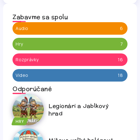
Zabavme sa spolu
Audio
6
Hry
7
Rozprávky
16
Video
18
Odporúčané
Legionári a Jablkový
hrad
HRY