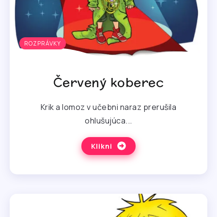
ROZPRÁVKY
Červený koberec
Krik a lomoz v učebni naraz prerušila
ohlušujúca...
Klikni