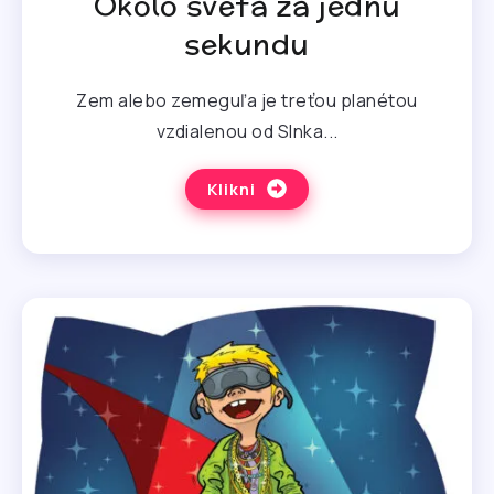
Okolo sveta za jednu
sekundu
Zem alebo zemeguľa je treťou planétou
vzdialenou od Slnka...
Klikni