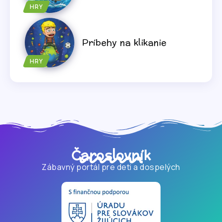
HRY
Príbehy na klikanie
HRY
Čaroslovník
Zábavný portál pre deti a dospelých