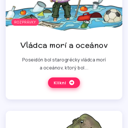
ROZPRÁVKY
Vládca morí a oceánov
Poseidón bol starogrécky vládca morí
a oceánov, ktorý bol...
Klikni