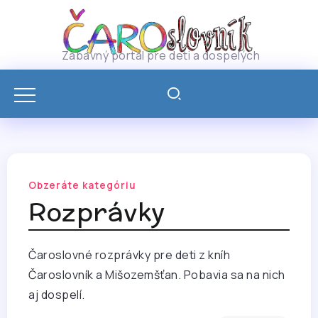
Zábavný portál pre deti a dospelých
Obzeráte kategóriu
Rozprávky
Čaroslovné rozprávky pre deti z kníh
Čaroslovník a Mišozemšťan. Pobavia sa na nich
aj dospelí.