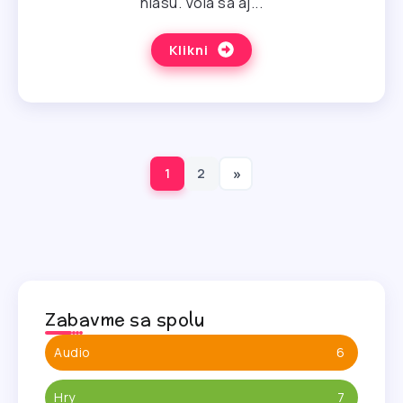
hlasu. Volá sa aj...
Klikni
1
2
Zabavme sa spolu
Audio
6
Hry
7