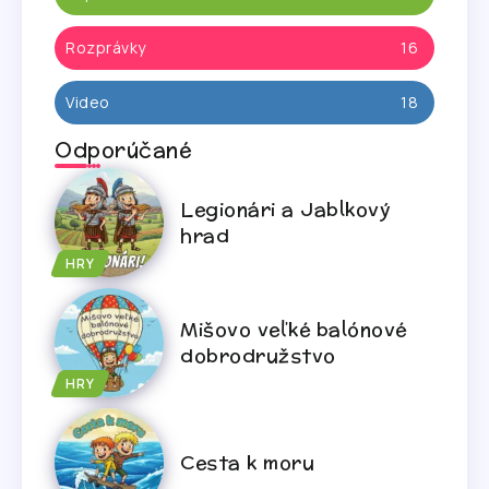
Rozprávky
16
Video
18
Odporúčané
Legionári a Jablkový
hrad
HRY
Mišovo veľké balónové
dobrodružstvo
HRY
Cesta k moru