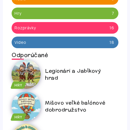
Hry
7
Rozprávky
16
Video
18
Odporúčané
Legionári a Jablkový
hrad
HRY
Mišovo veľké balónové
dobrodružstvo
HRY