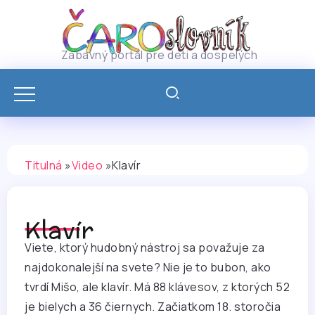
Zábavný portál pre deti a dospelých
Titulná
»
Video
»
Klavír
Klavír
Viete, ktorý hudobný nástroj sa považuje za
najdokonalejší na svete? Nie je to bubon, ako
tvrdí Mišo, ale klavír. Má 88 klávesov, z ktorých 52
je bielych a 36 čiernych. Začiatkom 18. storočia