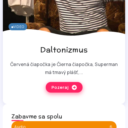
VIDEO
Daltonizmus
Červená čiapočka je Čierna čiapočka, Superman
má tmavý plášť,...
Pozeraj
Zabavme sa spolu
Audio
6