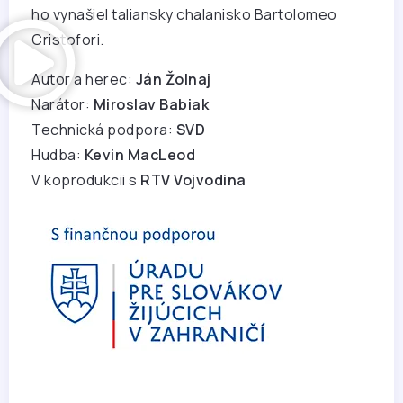
ho vynašiel taliansky chalanisko Bartolomeo
Cristofori.
Autor a herec:
Ján Žolnaj
Narátor:
Miroslav Babiak
Technická podpora:
SVD
Hudba:
Kevin MacLeod
V koprodukcii s
RTV Vojvodina